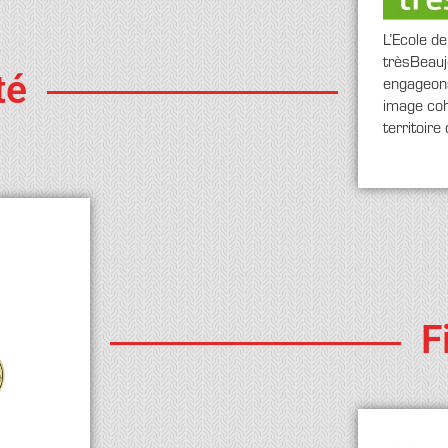
L’Ecole d
trèsBeauj
té
engageon
image coh
territoir
F