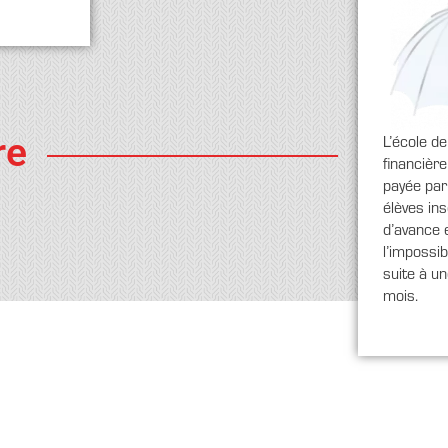
L’école d
re
financière
payée par
élèves in
d’avance 
l’impossib
suite à u
mois.