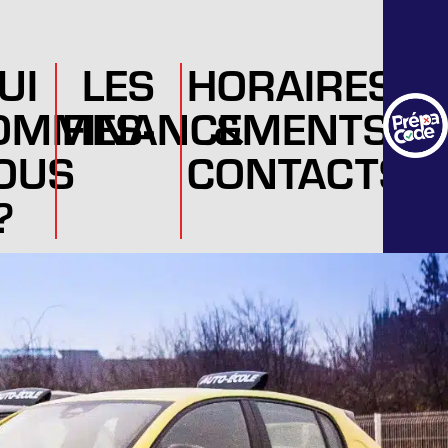
UI
LES
HORAIRES
OMMES-
FINANCEMENTS
&
OUS
CONTACTS
?