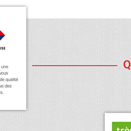
Q
r une
 vous
de qualité
tue des
s.