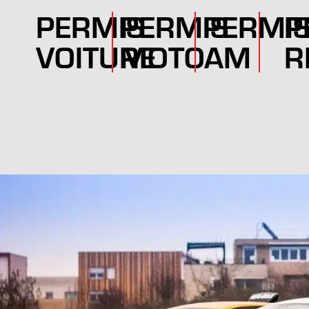
PERMIS
PERMIS
PERMI
P
VOITURE
MOTO
AM
R