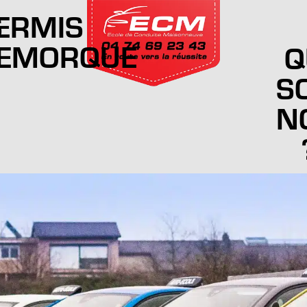
S
ERMIS
EMORQUE
Q
S
N